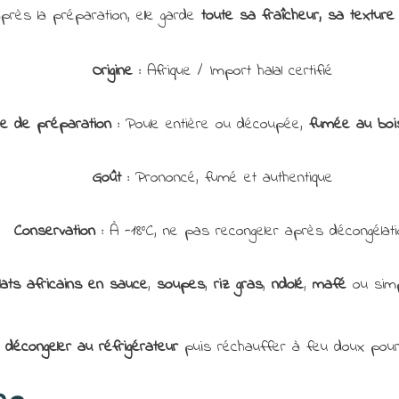
rès la préparation, elle garde
toute sa fraîcheur, sa textur
Origine :
Afrique / Import halal certifié
e de préparation :
Poule entière ou découpée,
fumée au bois
Goût :
Prononcé, fumé et authentique
Conservation :
À -18°C, ne pas recongeler après décongélati
lats africains en sauce
,
soupes
,
riz gras
,
ndolé
,
mafé
ou sim
r décongeler au réfrigérateur
puis réchauffer à feu doux pour 