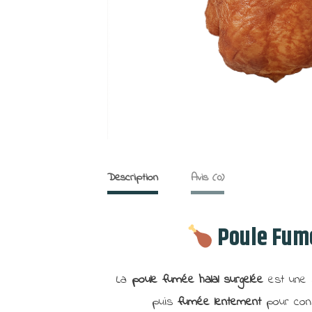
Description
Avis (0)
Poule Fumé
La
poule fumée halal surgelée
est une s
puis
fumée lentement
pour cons