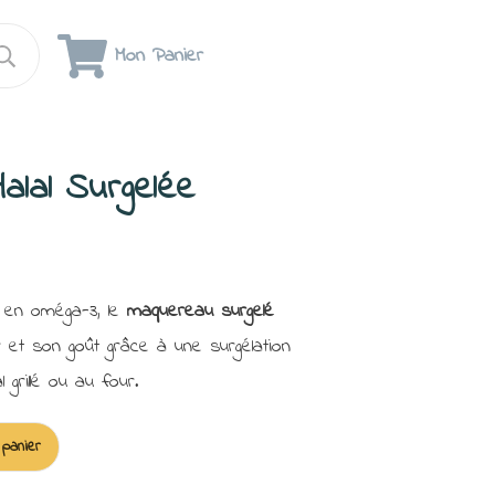
Mon Panier
alal Surgelée
 en oméga-3, le
maquereau surgelé
 et son goût grâce à une surgélation
grillé ou au four.
 panier