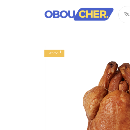
Rec
pour
Promo !