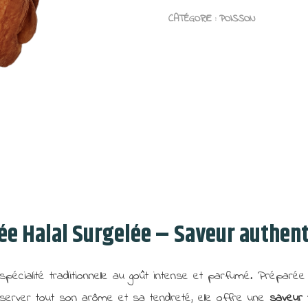
de
CATÉGORIE :
POISSON
Poule
Fumée
Halal
Surgelée
e Halal Surgelée – Saveur authent
pécialité traditionnelle au goût intense et parfumé. Préparée
erver tout son arôme et sa tendreté, elle offre une
saveur 