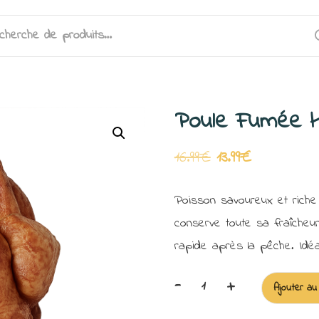
herche
 :
Poule Fumée H
Le
Le
16.99
€
13.99
€
prix
prix
Poisson savoureux et riche
initial
actuel
conserve toute sa fraîcheur
était :
est :
rapide après la pêche. Idéal 
16.99€.
13.99€.
-
+
Ajouter au
quantité