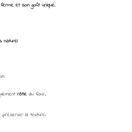
e ferme et son goût unique
.
 naturel
on
plement
rôtie
au four.
préserver la texture.