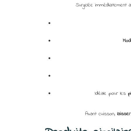
Surgelée immédiatement ap
Mod
Idéale pour les
p
Avant cuisson,
laisse