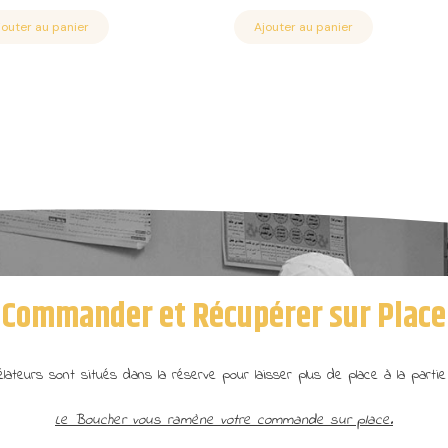
prix
prix
prix
prix
initial
actuel
initial
actuel
jouter au panier
Ajouter au panier
était :
est :
était :
est :
7.70€.
6.49€.
8.99€.
5.99€.
Commander et Récupérer sur Place
lateurs sont situés dans la réserve pour laisser plus de place à la partie
Le Boucher vous ramène votre commande sur place.