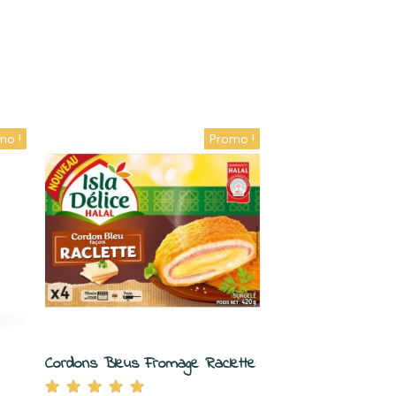
mo !
Promo !
Cordons Bleus Fromage Raclette