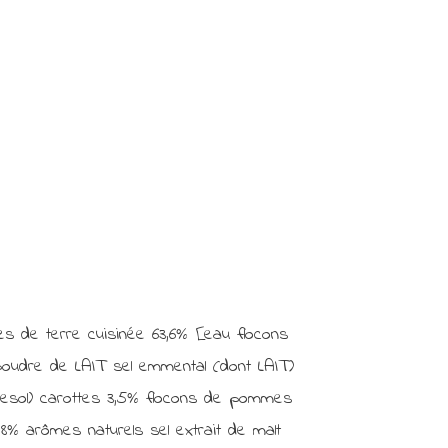
de terre cuisinée 63,6% [eau flocons
oudre de LAIT sel emmental (dont LAIT)
urnesol) carottes 3,5% flocons de pommes
8% arômes naturels sel extrait de malt