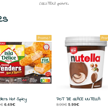
(GLUTEN) poivre.
es
Promo !
Pro
ders Hot Spicy
POT DE GLACE NUTELLA
Le
Le
Le
Le
0
€
6.49
€
8.99
€
5.99
€