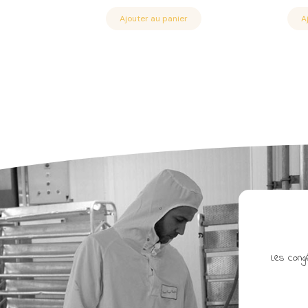
prix
prix
initial
actuel
Ajouter au panier
A
était :
est :
5.30€.
3.49€.
Les congé