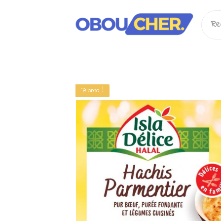
Rec
pour
Promo !