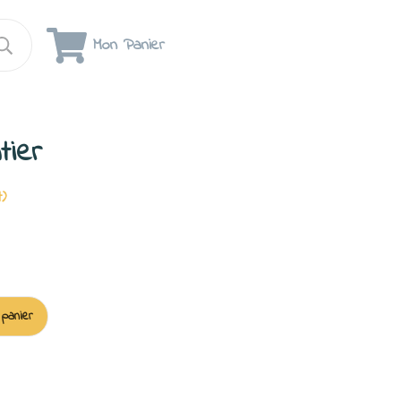
Mon Panier
tier
t)
 panier