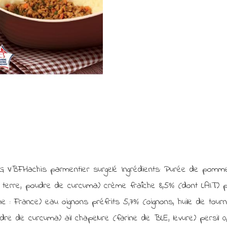
Parmentier
FHachis parmentier surgelé Ingrédients: Purée de pommes 
rre, poudre de curcuma) crème fraîche 8,5% (dont LAIT) p
ine : France) eau oignons préfrits 5,7% (oignons, huile de to
e de curcuma) ail chapelure (farine de BLE, levure) persil 0,