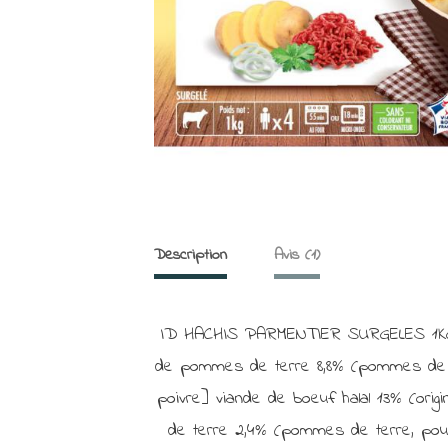
Description
Avis (1)
ID HACHIS PARMENTIER SURGELES 1KG VB
de pommes de terre 8,8% (pommes de te
poivre] viande de boeuf halal 13% (orig
de terre 2,4% (pommes de terre, poudr