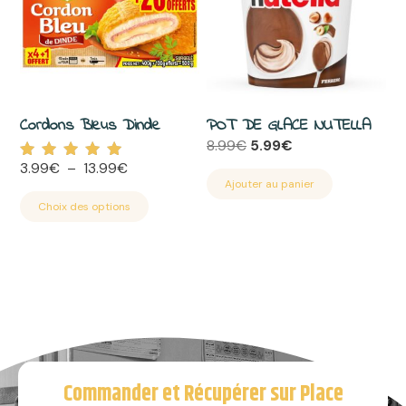
variations.
Les
options
peuvent
être
Cordons Bleus Dinde
POT DE GLACE NUTELLA
choisies
Le
Le
8.99
€
5.99
€
sur
prix
prix
Plage
3.99
€
–
13.99
€
Note
la
initial
actuel
5.00
Ajouter au panier
de
sur 5
page
était :
est :
prix :
Choix des options
8.99€.
5.99€.
du
3.99€
à
produit
13.99€
Commander et Récupérer sur Place