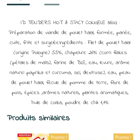
ID TENDERS HOT & SPICY CONGELE 360G :
Préparation de viande de poulet halal, formée, panée,
cuite, frite et surgeléeIngrédients : Filet de poulet halal
(origine Pologne) 55%, chapelure 26% (corn flakes
(pétales de maïs), farine de BLE, eau, levure, arôme
naturel paprika et curcuma, sel, dextrose), eau, peau
de poulet halal, fécule de pomme de terre, fibre de
pois, épices ,arômes naturels, plantes aromatiques,
huile de colza, poudre de chili 1,1%
Produits similaires
Promo !
Promo !